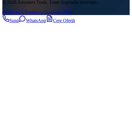
©
2026
Automert Trade
. Toate drepturile rezervate.
ANPC
SOL
Termeni și condiții
GDPR
Sună
WhatsApp
Cere Ofertă