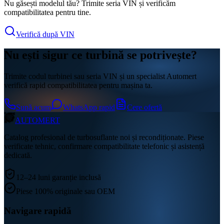
Nu găsești modelul tău? Trimite seria VIN și verificăm
compatibilitatea pentru tine.
Verifică după VIN
Nu ești sigur ce turbină se potrivește?
Trimite codul turbinei sau seria VIN și un specialist Automert
verifică rapid compatibilitatea pentru mașina ta.
Sună acum
WhatsApp rapid
Cere ofertă
AUTO
MERT
Catalog profesional de turbosuflante noi și recondiționate. Piese
verificate tehnic, confirmare compatibilitate telefonic și asistență
dedicată.
12–24 luni garanție inclusă
Piese 100% originale sau OEM
Navigare rapidă