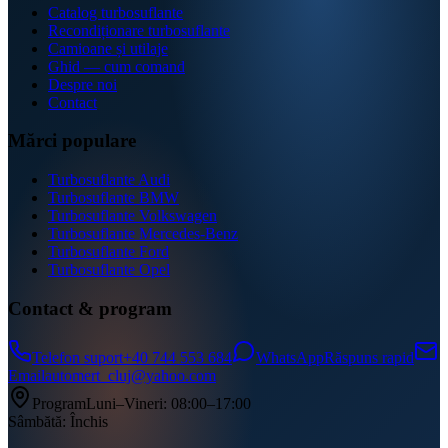
Catalog turbosuflante
Recondiționare turbosuflante
Camioane și utilaje
Ghid — cum comand
Despre noi
Contact
Mărci populare
Turbosuflante Audi
Turbosuflante BMW
Turbosuflante Volkswagen
Turbosuflante Mercedes-Benz
Turbosuflante Ford
Turbosuflante Opel
Contact & program
Telefon suport
+40 744 553 684
WhatsApp
Răspuns rapid
Email
automert_cluj@yahoo.com
Program
Luni–Vineri: 08:00–17:00
Sâmbătă: Închis