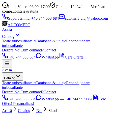
Luni–Vineri: 08:00–17:00
Garanție 12–24 luni · Verificare
compatibilitate gratuită
Suport tehnic:
+40 744 553 684
automert_cluj@yahoo.com
AUTO
MERT
Acasă
Catalog
Toate turbosuflantele
Camioane & utilaje
Recondiționare
turbosuflante
Despre Noi
Cum comand?
Contact
+40 744 553 684
WhatsApp
Cere Ofertă
Acasă
Catalog
Toate turbosuflantele
Camioane & utilaje
Recondiționare
turbosuflante
Despre Noi
Cum comand?
Contact
+40 744 553 684
WhatsApp —
+40 744 553 684
Cere
Ofertă Personalizată
Acasă
Catalog
Noi
Skoda