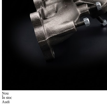
Nou
În stoc
Audi