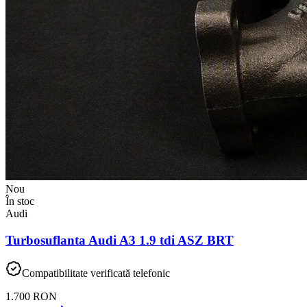
Nou
În stoc
Audi
Turbosuflanta Audi A3 1.9 tdi ASZ BRT
Compatibilitate verificată telefonic
1.700 RON