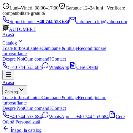
Luni–Vineri: 08:00–17:00
Garanție 12–24 luni · Verificare
compatibilitate gratuită
Suport tehnic:
+40 744 553 684
automert_cluj@yahoo.com
AUTO
MERT
Acasă
Catalog
Toate turbosuflantele
Camioane & utilaje
Recondiționare
turbosuflante
Despre Noi
Cum comand?
Contact
+40 744 553 684
WhatsApp
Cere Ofertă
Acasă
Catalog
Toate turbosuflantele
Camioane & utilaje
Recondiționare
turbosuflante
Despre Noi
Cum comand?
Contact
+40 744 553 684
WhatsApp —
+40 744 553 684
Cere
Ofertă Personalizată
Înapoi la catalog